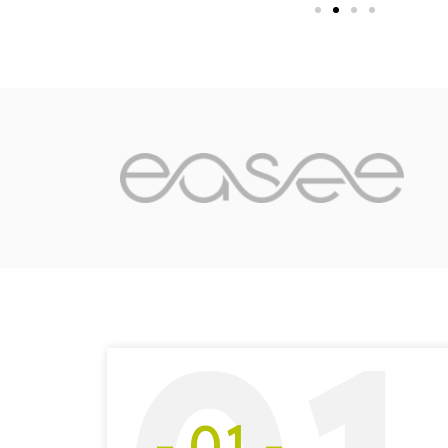
- 01 -