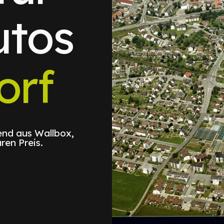
utos
orf
nd aus Wallbox,
ren Preis.