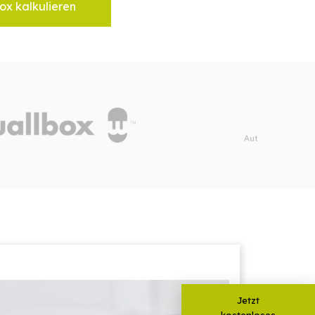
ox kalkulieren
Jetzt
kostenloses