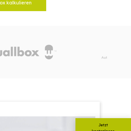
ox kalkulieren
Jetzt
kostenloses