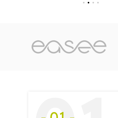
- 01 -