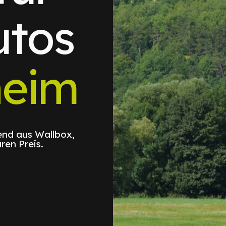
utos
heim
nd aus Wallbox,
ren Preis.