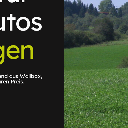
utos
gen
nd aus Wallbox,
ren Preis.