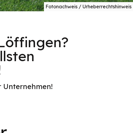
Fotonachweis / Urheberrechtshinweis
Löffingen?
lsten
!
er Unternehmen!
r