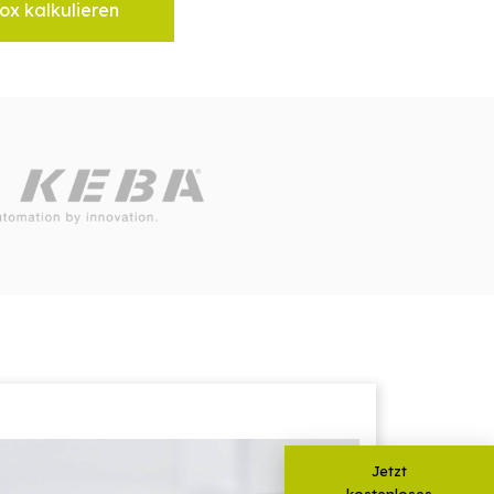
ox kalkulieren
Jetzt
kostenloses