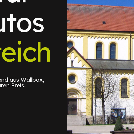
utos
teich
nd aus Wallbox,
ren Preis.