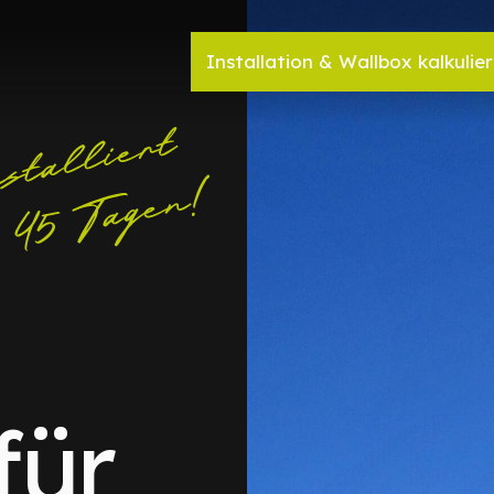
Installation & Wallbox kalkulie
für