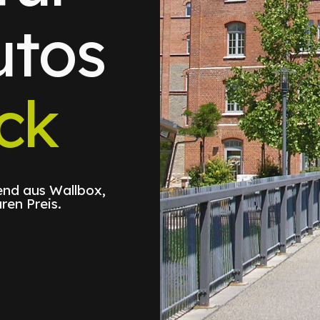
utos
ck
nd aus Wallbox,
ren Preis.