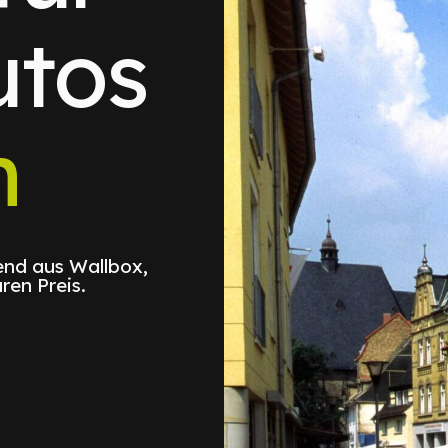
utos
n
nd aus Wallbox,
ren Preis.