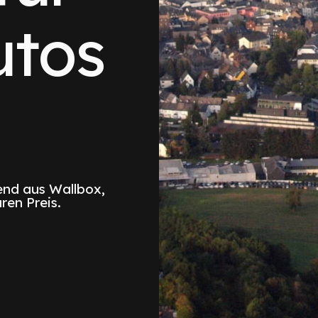
utos
n
nd aus Wallbox,
ren Preis.