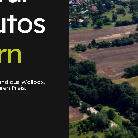
utos
rn
nd aus Wallbox,
ren Preis.