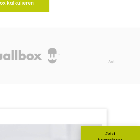
ox kalkulieren
Jetzt
kostenloses