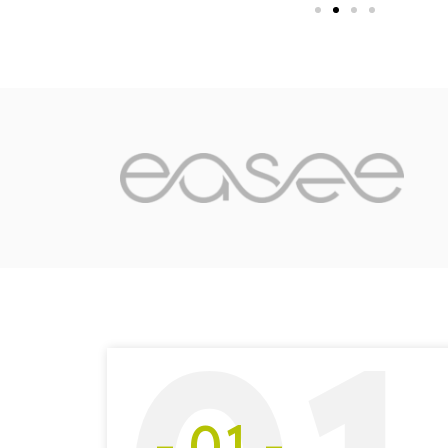
- 01 -