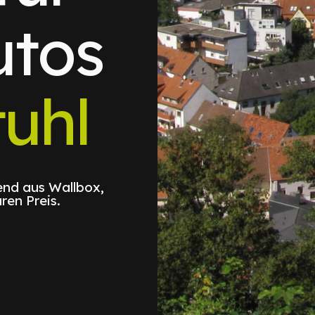
utos
uhl
nd aus Wallbox,
ren Preis.