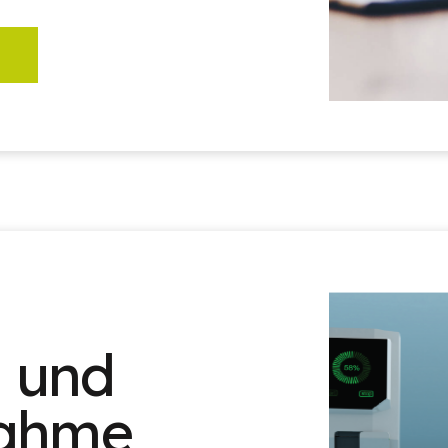
n und
nahme