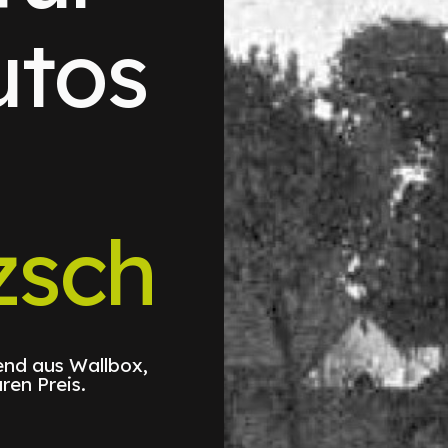
utos
sch
nd aus Wallbox,
ren Preis.