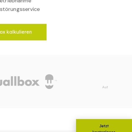
nbetriebnahme
störungsservice
ox kalkulieren
Jetzt
kostenloses