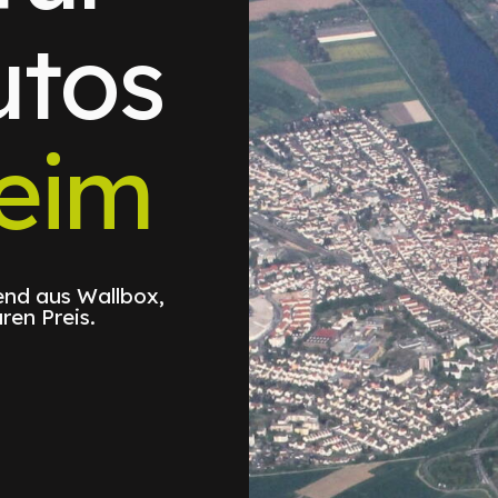
utos
eim
nd aus Wallbox,
ren Preis.