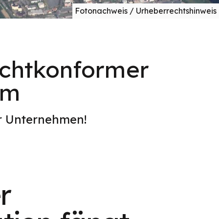
Fotonachweis / Urheberrechtshinweis
echtkonformer
im
er Unternehmen!
r