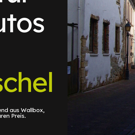
utos
chel
nd aus Wallbox,
ren Preis.