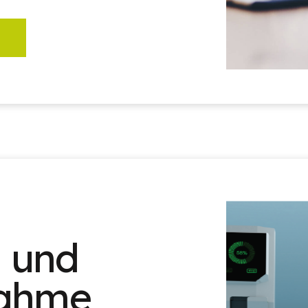
n und
nahme