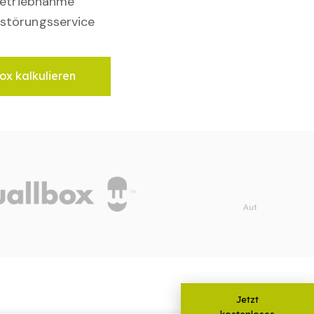
nbetriebnahme
störungsservice
ox kalkulieren
Jetzt
kostenloses