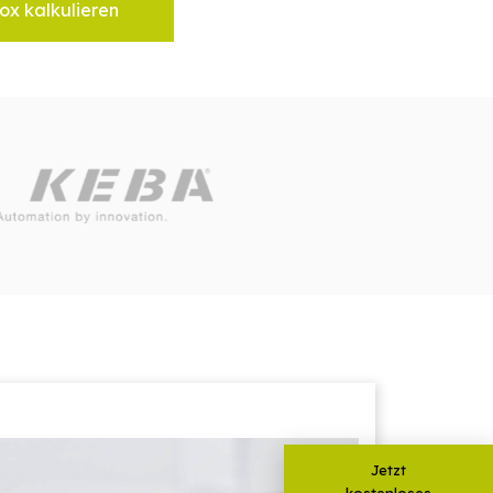
ox kalkulieren
Jetzt
kostenloses