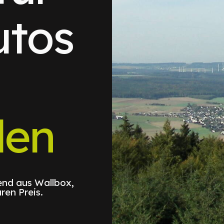
utos
len
nd aus Wallbox,
ren Preis.