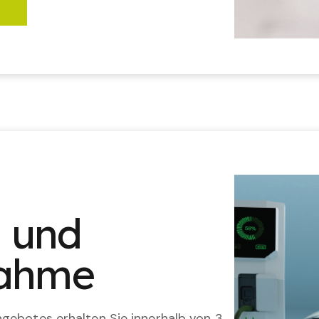
n und
nahme
gebotes erhalten Sie innerhalb von 3