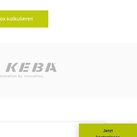
ox kalkulieren
Jetzt
kostenloses