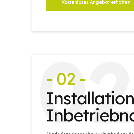
Kostenloses Angebot erhalten
0
2
- 02 -
Installatio
Inbetrieb
Nach Annahme des individuellen An