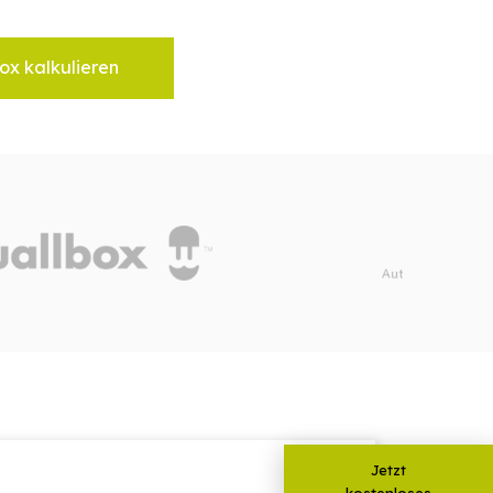
ox kalkulieren
Jetzt
kostenloses