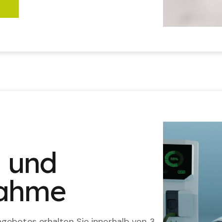
n und
nahme
gebotes erhalten Sie innerhalb von 3