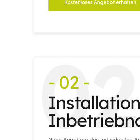
Kostenloses Angebot erhalten
0
2
- 02 -
Installatio
Inbetrieb
Nach Annahme des individuellen An