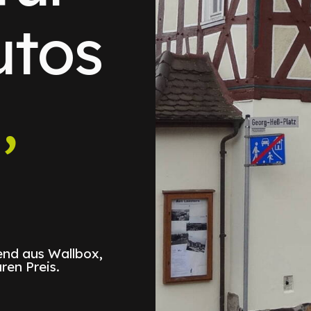
utos
,
nd aus Wallbox,
ren Preis.