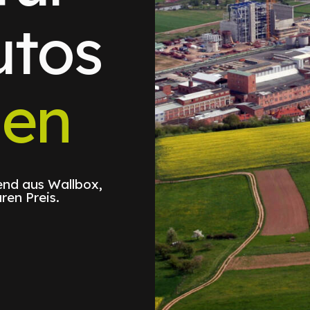
utos
gen
nd aus Wallbox,
ren Preis.