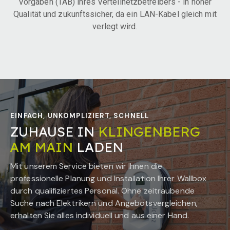
Vorgaben (TAB) ihres Verteilnetzbetreibers - in hoher
Qualität und zukunftssicher, da ein LAN-Kabel gleich mit
verlegt wird.
EINFACH, UNKOMPLIZIERT, SCHNELL
ZUHAUSE IN
KLINGENBERG
AM MAIN
LADEN
Mit unserem Service bieten wir Ihnen die
professionelle Planung und Installation Ihrer Wallbox
durch qualifiziertes Personal. Ohne zeitraubende
Suche nach Elektrikern und Angebotsvergleichen,
erhalten Sie alles individuell und aus einer Hand.