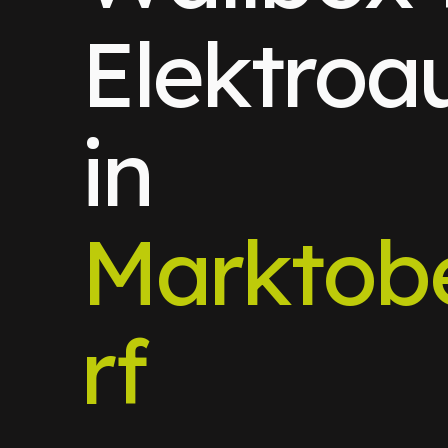
Elektroa
in
Marktob
rf