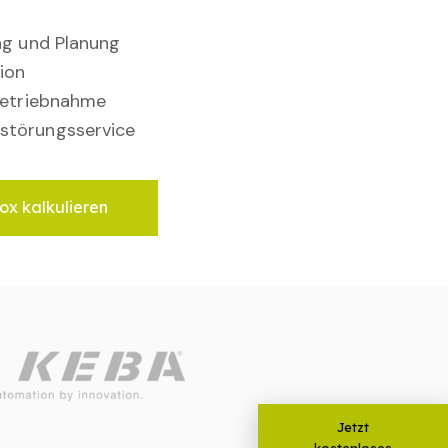
ung und Planung
ion
nbetriebnahme
störungsservice
ox kalkulieren
Jetzt
kostenloses