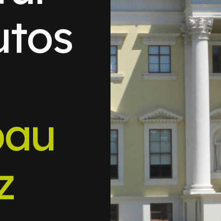
utos
bau
z