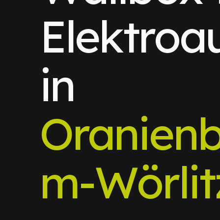
Elektroa
in
Oranien
m-Wörlit