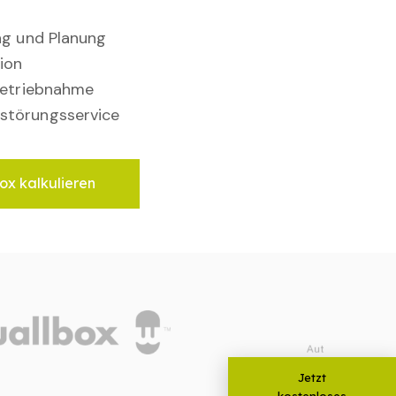
ung und Planung
ion
nbetriebnahme
störungsservice
ox kalkulieren
Jetzt
kostenloses