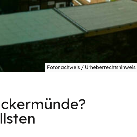
Fotonachweis / Urheberrechtshinweis
Ueckermünde?
lsten
!