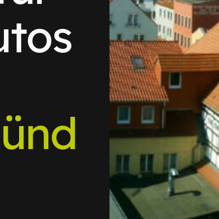
utos
ünd