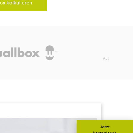
ox kalkulieren
Jetzt
kostenloses