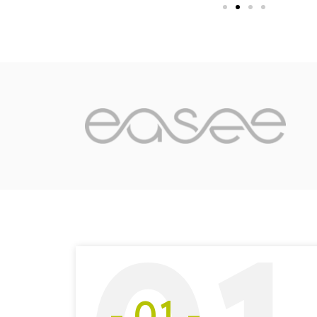
- 01 -