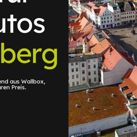
utos
nberg
nd aus Wallbox,
ren Preis.