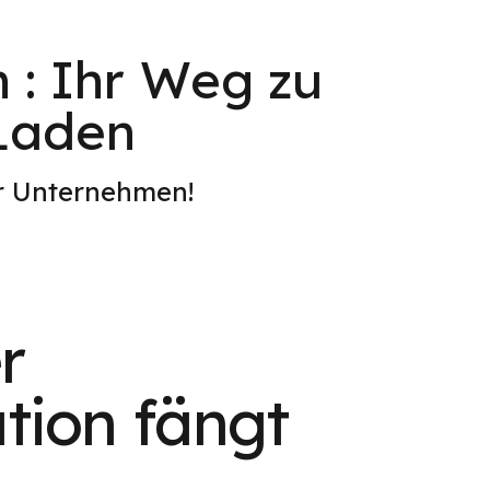
n : Ihr Weg zu
-Laden
er Unternehmen!
r
tion fängt
.