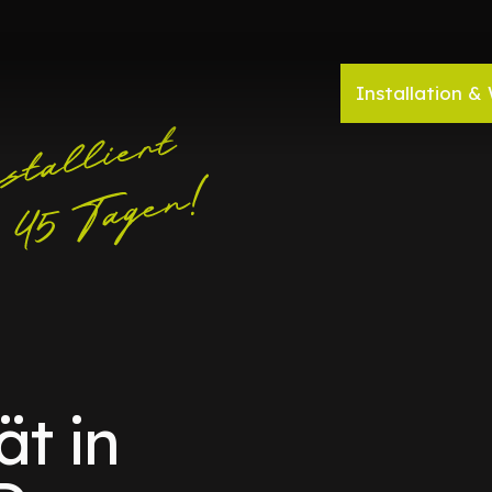
Installation & 
ät in